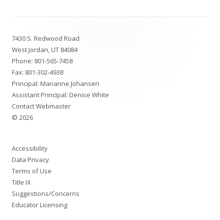
Footer
7430 S. Redwood Road
Content
West Jordan, UT 84084
Phone:
801-565-7458
Fax: 801-302-4938
Principal:
Marianne Johansen
Assistant Principal:
Denise White
Contact Webmaster
© 2026
Accessibility
Data Privacy
Terms of Use
Title IX
Suggestions/Concerns
Educator Licensing